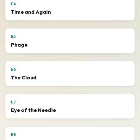
E4
Time and Again
E5
Phage
E6
The Cloud
E7
Eye of the Needle
E8