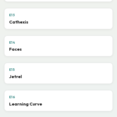
E13
Cathexis
E14
Faces
E15
Jetrel
E16
Learning Curve