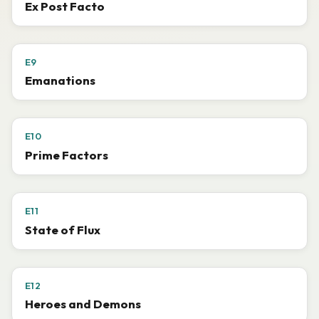
Ex Post Facto
E9
Emanations
E10
Prime Factors
E11
State of Flux
E12
Heroes and Demons