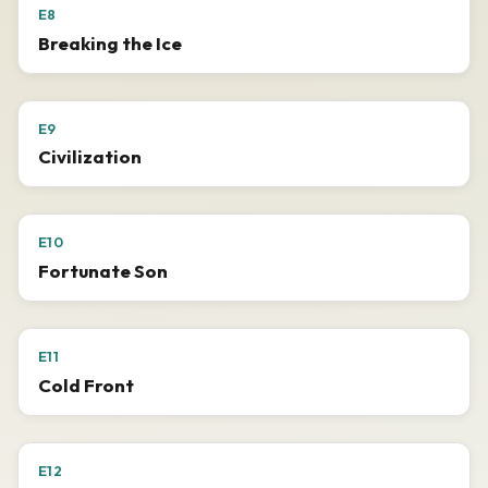
E8
Breaking the Ice
E9
Civilization
E10
Fortunate Son
E11
Cold Front
E12