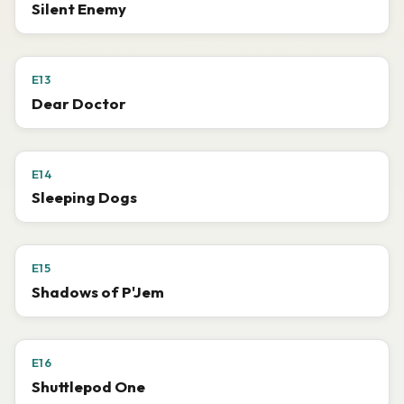
Silent Enemy
E13
Dear Doctor
E14
Sleeping Dogs
E15
Shadows of P'Jem
E16
Shuttlepod One